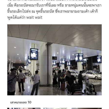
เนี่ย คือรถบัสจะมารับเราที่นี่เลย หรือ ชายหนุ่มคนนั้นจะพาเรา
ขึ้นรถเล็กไปส่ง ณ จุดขึ้นรถบัส ซึ่งเราพยายามถามเค้า เค้าก็
พูดได้แค่ว่า wait wait
เสาหมายเลข 10