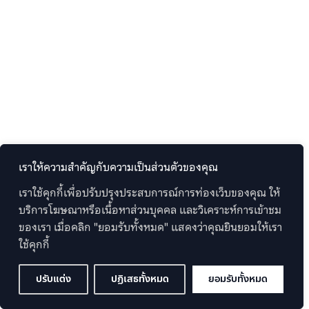
เราให้ความสำคัญกับความเป็นส่วนตัวของคุณ
เราใช้คุกกี้เพื่อปรับปรุงประสบการณ์การท่องเว็บของคุณ ให้
โรงแรมที่ผมจองไว้ชื่อว่า Phuong Nam Hotel (เฟิ่งนามโฮ
บริการโฆษณาหรือเนื้อหาส่วนบุคคล และวิเคราะห์การเข้าชม
เทล) ดูข้อมูลจาก Booking.com ครับ อ่านจากรีวิวต่าง ๆ เห็น
ของเรา เมื่อคลิก "ยอมรับทั้งหมด" แสดงว่าคุณยินยอมให้เรา
ว่ามีคะแนนค่อนข้างสูงครับ
ใช้คุกกี้
ดูแผนที่ตั้งโรงแรมว่าไม่ไกลเกินกว่าจุดศูนย์กลางของซาปา
คือ ลานกิจกรรมนั่นเอง จองไว้สองคืนครับคือ วันที่ 13 และ
ปรับแต่ง
ปฏิเสธทั้งหมด
ยอมรับทั้งหมด
14 เมษายน จองกับ Booking.com ยังไม่ต้องชำระเงินครับ