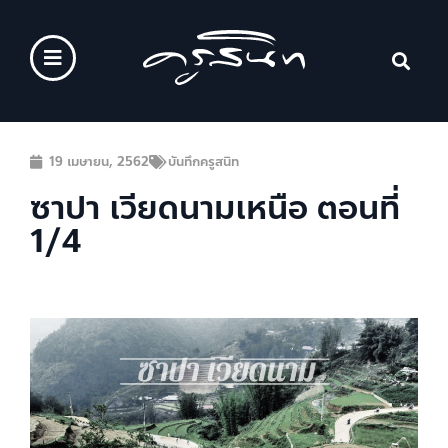
19 เมษายน, 2562
บันทึกครูสนิท
ซาปา เวียดนามเหนือ ตอนที่
1/4