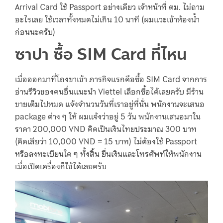
Arrival Card ใช้ Passport อย่างเดียว เจ้าหน้าที่ ตม. ไม่ถาม
อะไรเลย ใช้เวลาทั้งหมดไม่เกิน 10 นาที (ผมแวะเข้าห้องน้ำ
ก่อนนะครับ)
ซาปา ซื้อ SIM Card ที่ไหน
เมื่อออกมาที่โถงขาเข้า ภารกิจแรกคือซื้อ SIM Card จากการ
อ่านรีวิวของคนอื่นแนะนำ Viettel เลือกซื้อได้เลยครับ มีร้าน
ขายเต็มไปหมด แจ้งจำนวนวันที่เราอยู่ที่นั่น พนักงานจะเสนอ
package ต่าง ๆ ให้ ผมแจ้งว่าอยู่ 5 วัน พนักงานเสนอมาใน
ราคา 200,000 VND คิดเป็นเงินไทยประมาณ 300 บาท
(คิดเสียว่า 10,000 VND = 15 บาท) ไม่ต้องใช้ Passport
หรือลงทะเบียนใด ๆ ทั้งสิ้น ยื่นเงินและโทรศัพท์ให้พนักงาน
เมื่อเปิดเครื่องก็ใช้ได้เลยครับ