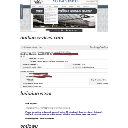
noibaiservices.com
ใบยืนยันการจอง
จุดนัดพบ