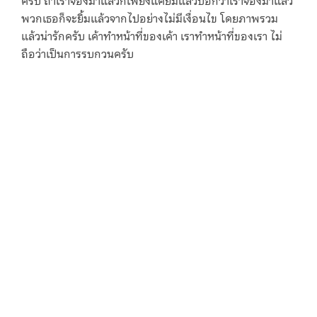
ครับ ถ้าเราจองมาแล้วก็เพียงแค่ยิ้มแล้วบอกว่าเราจองมาแล้ว
พวกเธอก็จะยิ้มแล้วจากไปอย่างไม่มีเงื่อนไข โดยภาพรวม
แล้วน่ารักครับ เค้าทำหน้าที่ของเค้า เราทำหน้าที่ของเรา ไม่
ถือว่าเป็นการรบกวนครับ