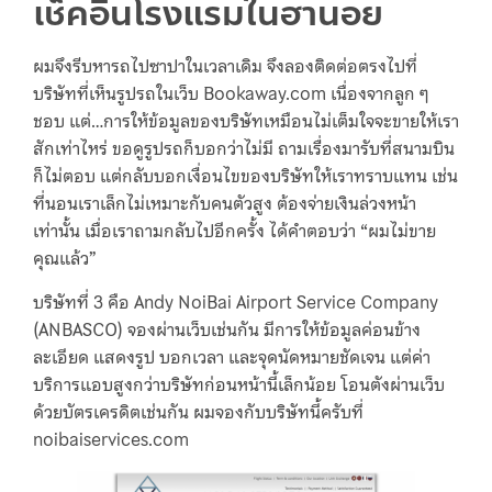
เช็คอินโรงแรมในฮานอย
ผมจึงรีบหารถไปซาปาในเวลาเดิม จึงลองติดต่อตรงไปที่
บริษัทที่เห็นรูปรถในเว็บ Bookaway.com เนื่องจากลูก ๆ
ชอบ แต่…การให้ข้อมูลของบริษัทเหมือนไม่เต็มใจจะขายให้เรา
สักเท่าไหร่ ขอดูรูปรถก็บอกว่าไม่มี ถามเรื่องมารับที่สนามบิน
ก็ไม่ตอบ แต่กลับบอกเงื่อนไขของบริษัทให้เราทราบแทน เช่น
ที่นอนเราเล็กไม่เหมาะกับคนตัวสูง ต้องจ่ายเงินล่วงหน้า
เท่านั้น เมื่อเราถามกลับไปอีกครั้ง ได้คำตอบว่า “ผมไม่ขาย
คุณแล้ว”
บริษัทที่ 3 คือ Andy NoiBai Airport Service Company
(ANBASCO) จองผ่านเว็บเช่นกัน มีการให้ข้อมูลค่อนข้าง
ละเอียด แสดงรูป บอกเวลา และจุดนัดหมายชัดเจน แต่ค่า
บริการแอบสูงกว่าบริษัทก่อนหน้านี้เล็กน้อย โอนตังผ่านเว็บ
ด้วยบัตรเครดิตเช่นกัน ผมจองกับบริษัทนี้ครับที่
noibaiservices.com