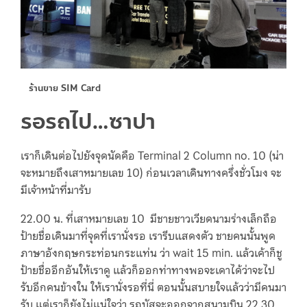
ร้านขาย SIM Card
รอรถไป…ซาปา
เราก็เดินต่อไปยังจุดนัดคือ Terminal 2 Column no. 10 (น่า
จะหมายถึงเสาหมายเลข 10) ก่อนเวลาเดินทางครึ่งชั่วโมง จะ
มีเจ้าหน้าที่มารับ
22.00 น. ที่เสาหมายเลข 10 มีชายชาวเวียดนามร่างเล็กถือ
ป้ายชื่อเดินมาที่จุดที่เรานั่งรอ เรารีบแสดงตัว ชายคนนั้นพูด
ภาษาอังกฤษกระท่อนกระแท่น ว่า wait 15 min. แล้วเค้าก็ชู
ป้ายชื่ออีกอันให้เราดู แล้วก็ออกท่าทางพอจะเดาได้ว่าจะไป
รับอีกคนข้างใน ให้เรานั่งรอที่นี่ ตอนนั้นสบายใจแล้วว่ามีคนมา
รับ แต่เราก็ยังไม่แน่ใจว่า รถบัสจะออกจากสนามบิน 22.30