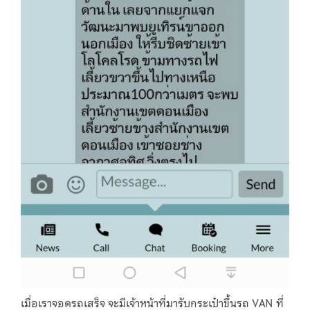
เมื่อเราจอดรถเสร็จ จะมีเจ้าหน้าที่มารับกระเป๋าขึ้นรถ VAN ที่