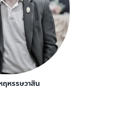
 หฤหรรษวาสิน