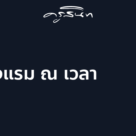
งแรม ณ เวลา