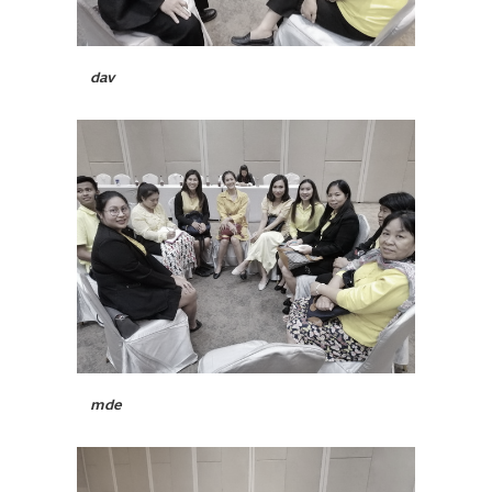
dav
mde