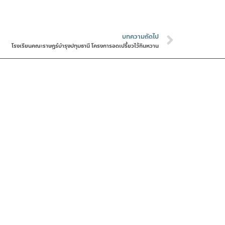
บทความถัดไป
โรงเรียนคณะราษฎร์บำรุงปทุมธานี โครงการอดเปรี้ยวไว้กินหวาน