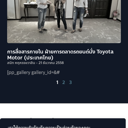
การสื่อสารภายใน ฝ่ายการตลาดรถยนต์นั่ง Toyota
Motor (ประเทศไทย)
สนิท หฤหรรษวาสิน
21 ธันวาคม 2558
[pp_gallery gallery_id=&#
1
2
3
สมัครรับบทความ
เราให้ความสำคัญกับความเป็นส่วนตัวของคุณ